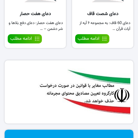
دعای شصت قاف
دعای هفت حصار
دعای 60 قاف: به مجموعه ۶ آیه از
دعای هفت حصار: دعای دفع بلاها و
آیات قرآن …
شر دشمن – …
ادامه مطلب
ادامه مطلب