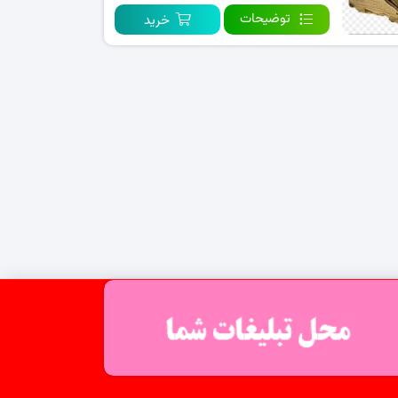
توضیحات
خرید