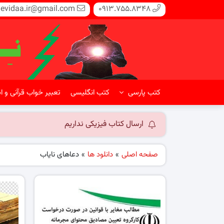
evidaa.ir@gmail.com
0913.755.8348
کتب پارسی
کتب انگلیسی
تعبیر خواب قرآنی و ا
ارسال کتاب فیزیکی نداریم
صفحه اصلی
»
دانلود ها
»
دعاهای نایاب