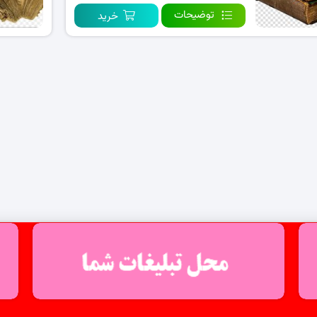
توضیحات
خرید