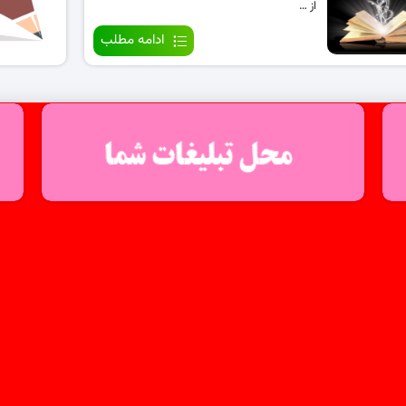
از …
ادامه مطلب